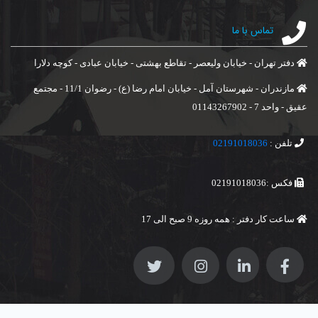
تماس با ما
دفتر تهران - خیابان ولیعصر - تقاطع بهشتی - خیابان عبادی - کوچه دلارا
مازندران - شهرستان آمل - خیابان امام رضا (ع) - رضوان 11/1 - مجتمع
عقیق - واحد 7 - 01143267902
تلفن :
02191018036
فکس :02191018036
ساعت کار دفتر : همه روزه 9 صبح الی 17