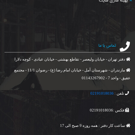
بهینه سازی سایت
تماس با ما
دفتر تهران - خیابان ولیعصر - تقاطع بهشتی - خیابان عبادی - کوچه دلارا
مازندران - شهرستان آمل - خیابان امام رضا (ع) - رضوان 11/1 - مجتمع
عقیق - واحد 7 - 01143267902
تلفن :
02191018036
فکس :02191018036
ساعت کار دفتر : همه روزه 9 صبح الی 17