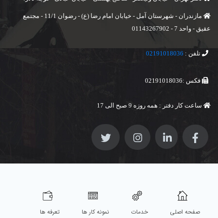
مازندران - شهرستان آمل - خیابان امام رضا (ع) - رضوان 11/1 - مجتمع
عقیق - واحد 7 - 01143267902
تلفن :
02191018036
فکس :02191018036
ساعت کار دفتر : همه روزه 9 صبح الی 17
صفحه اصلی
خدمات
نمونه کار ها
تعرفه ها