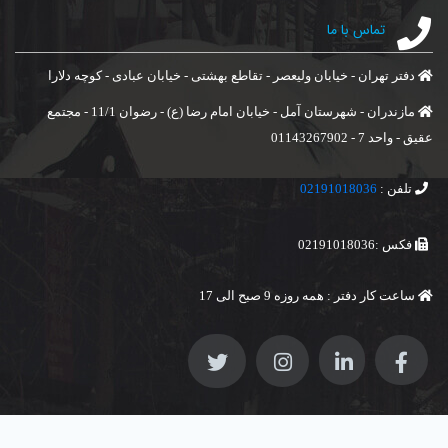
تماس با ما
دفتر تهران - خیابان ولیعصر - تقاطع بهشتی - خیابان عبادی - کوچه دلارا
مازندران - شهرستان آمل - خیابان امام رضا (ع) - رضوان 11/1 - مجتمع
عقیق - واحد 7 - 01143267902
تلفن :
02191018036
فکس :02191018036
ساعت کار دفتر : همه روزه 9 صبح الی 17