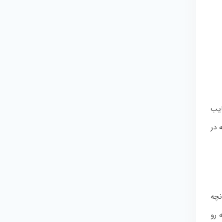
ایب
 در
نچه
 رو