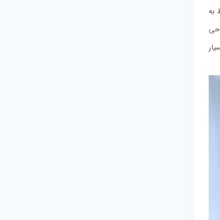
 به
احی
یار