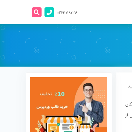
02191018036
ید
کان
 از