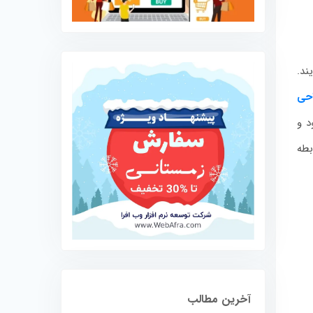
ند.
حی
د و
بطه
آخرین مطالب