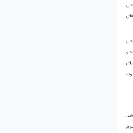
احی
های
احی
ه و
رای
 وب
شد.
سرچ