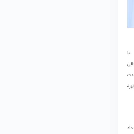
 با
الی
مدت
هره
داد