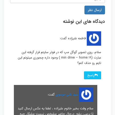
دیدگاه های این نوشته
فاطمه علیزاده
گفت:
سلام، روی تصویر گوگل مپ که در فوتر سایتم قرار گرفته این
عبارت (۱۹ min drive – home ) وجود داره چجوری میتونم این
تایم رو حذف کنم؟
پاسخ
سید علی موسوی
گفت:
سلام وقت بخیر خانوم علیزاده ، لطفا یه عکس ارسال کنید
تا برسی بشه. درحال حاضر مشخص نیست مشکل چیه.