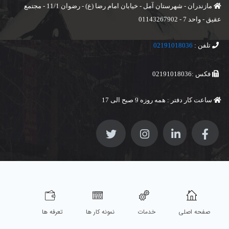
مازندران - شهرستان آمل - خیابان امام رضا (ع) - رضوان 11/1 - مجتمع
عقیق - واحد 7 - 01143267902
تلفن :
02191018036
فکس :02191018036
ساعت کار دفتر : همه روزه 9 صبح الی 17
صفحه اصلی
خدمات
نمونه کار ها
تعرفه ها