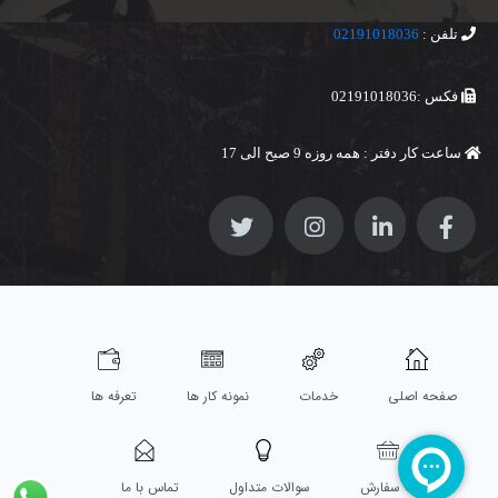
تلفن :
02191018036
فکس :02191018036
ساعت کار دفتر : همه روزه 9 صبح الی 17
صفحه اصلی
خدمات
نمونه کار ها
تعرفه ها
ثبت سفارش
سوالات متداول
تماس با ما