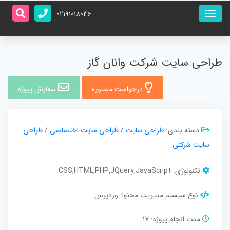
منو
02191018036
اصلی
طراحی سایت شرکت وانان گاز
درخواست مشاوره
سفارش پروژه
دسته بندی:
طراحی سایت
/
طراحی سایت اختصاصی
/
طراحی
سایت شرکتی
تکنولوژی:
CSS,HTML,PHP,JQuery,JavaScript
نوع سیستم مدیریت محتوا:
وردپرس
مدت انجام پروژه:
17