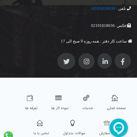
تلفن :
02191018036
فکس :02191018036
ساعت کار دفتر : همه روزه 9 صبح الی 17
صفحه اصلی
خدمات
نمونه کار ها
تعرفه ها
ثبت سفارش
سوالات متداول
تماس با ما