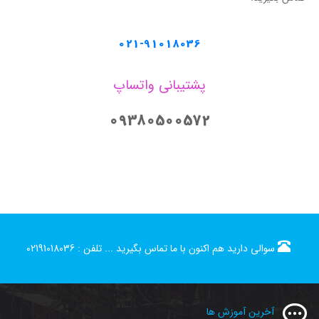
021-91018036
پشتیبانی واتساپ
09380500572
سوالی دارید هم اکنون با ما تماس بگیرید ...
تلفن :
02191018036
آخرین آموزش ها