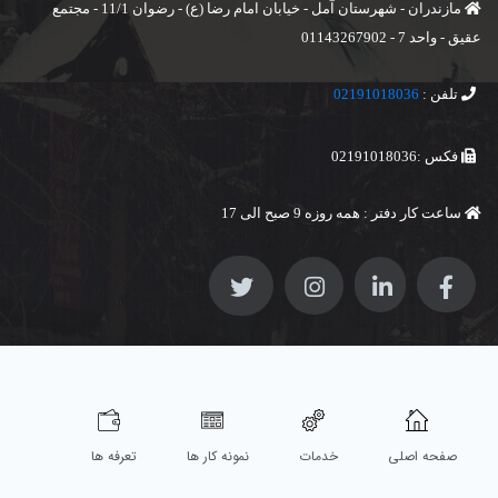
مازندران - شهرستان آمل - خیابان امام رضا (ع) - رضوان 11/1 - مجتمع
عقیق - واحد 7 - 01143267902
تلفن :
02191018036
فکس :02191018036
ساعت کار دفتر : همه روزه 9 صبح الی 17
صفحه اصلی
خدمات
نمونه کار ها
تعرفه ها