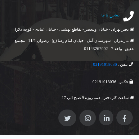
تماس با ما
دفتر تهران - خیابان ولیعصر - تقاطع بهشتی - خیابان عبادی - کوچه دلارا
مازندران - شهرستان آمل - خیابان امام رضا (ع) - رضوان 11/1 - مجتمع
عقیق - واحد 7 - 01143267902
تلفن :
02191018036
فکس :02191018036
ساعت کار دفتر : همه روزه 9 صبح الی 17