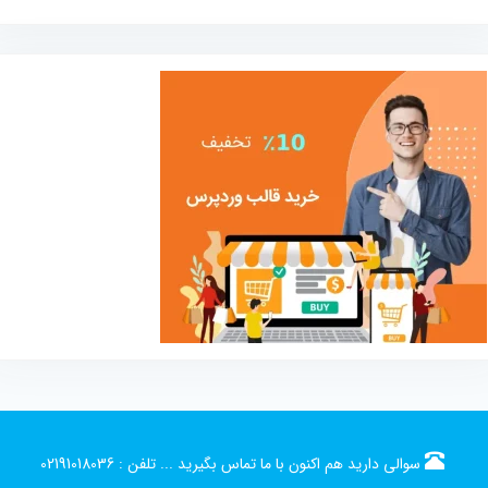
سوالی دارید هم اکنون با ما تماس بگیرید ...
تلفن :
02191018036