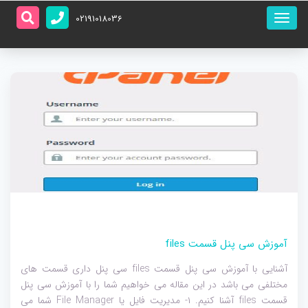
منو
02191018036
اصلی
آموزش سی پنل قسمت files
آشنایی با آموزش سی پنل قسمت files سی پنل داری قسمت های
مختلفی می باشد در این مقاله می خواهیم شما را با آموزش سی پنل
قسمت files آشنا کنیم. ۱- مدیریت فایل یا File Manager شما می