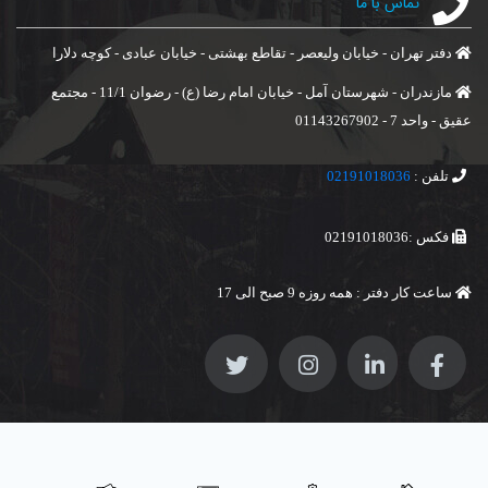
تماس با ما
دفتر تهران - خیابان ولیعصر - تقاطع بهشتی - خیابان عبادی - کوچه دلارا
مازندران - شهرستان آمل - خیابان امام رضا (ع) - رضوان 11/1 - مجتمع
عقیق - واحد 7 - 01143267902
تلفن :
02191018036
فکس :02191018036
ساعت کار دفتر : همه روزه 9 صبح الی 17