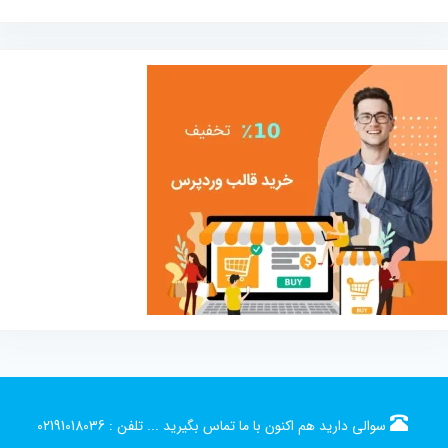
سوالی دارید هم اکنون با ما تماس بگیرید ...
تلفن :
02191018036