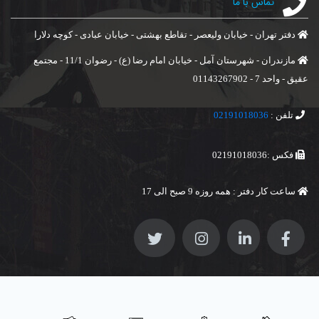
تماس با ما
دفتر تهران - خیابان ولیعصر - تقاطع بهشتی - خیابان عبادی - کوچه دلارا
مازندران - شهرستان آمل - خیابان امام رضا (ع) - رضوان 11/1 - مجتمع
عقیق - واحد 7 - 01143267902
تلفن :
02191018036
فکس :02191018036
ساعت کار دفتر : همه روزه 9 صبح الی 17