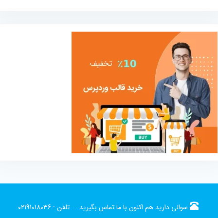
سوالی دارید هم اکنون با ما تماس بگیرید ...
تلفن :
02191018036