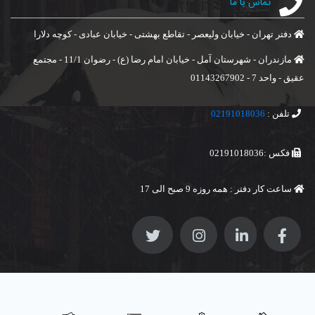
تماس با ما
دفتر تهران - خیابان ولیعصر - تقاطع بهشتی - خیابان عبادی - کوچه دلارا
مازندران - شهرستان آمل - خیابان امام رضا (ع) - رضوان 11/1 - مجتمع
عقیق - واحد 7 - 01143267902
تلفن :
02191018036
فکس :02191018036
ساعت کار دفتر : همه روزه 9 صبح الی 17