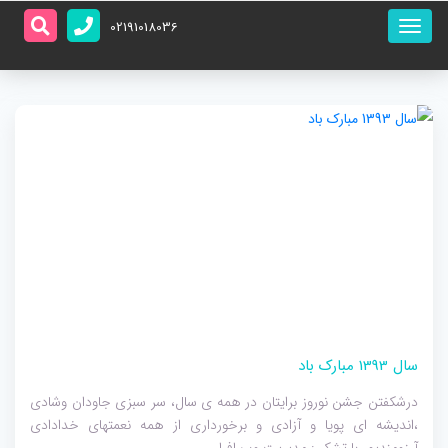
منو
02191018036
اصلی
سال 1393 مبارک باد
درشکفتن جشن نوروز برایتان در همه ی سال، سر سبزی جاودان وشادی
،اندیشه ای پویا و آزادی و برخورداری از همه نعمتهای خدادادی