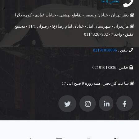
تماس با ما
دفتر تهران - خیابان ولیعصر - تقاطع بهشتی - خیابان عبادی - کوچه دلارا
مازندران - شهرستان آمل - خیابان امام رضا (ع) - رضوان 11/1 - مجتمع
عقیق - واحد 7 - 01143267902
تلفن :
02191018036
فکس :02191018036
ساعت کار دفتر : همه روزه 9 صبح الی 17